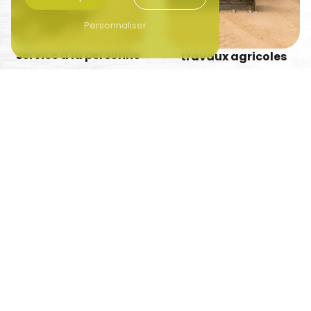
Personnaliser
service à la personne
travaux agricoles
lin