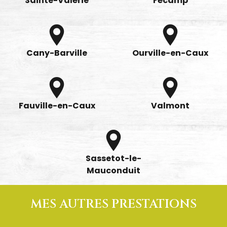
Sainte-Valérie
Fécamp
Cany-Barville
Ourville-en-Caux
Fauville-en-Caux
Valmont
Sassetot-le-
Mauconduit
MES AUTRES PRESTATIONS