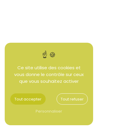
plaquette forestière
paillage
Ce site utilise des cookies et
vous donne le contrôle sur ceux
que vous souhaitez activer
Tout accepter
Tout refuser
Personnaliser
service à la personne
broyage plaquette
forestière